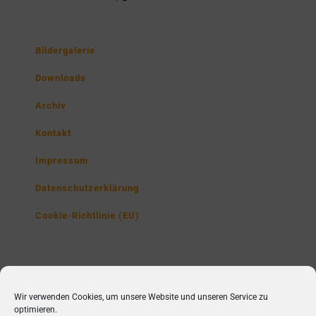
Bildergalerie
Downloads
Archiv
Kontakt
Impressum
Datenschutzerklärung
Cookie-Richtlinie (EU)
Lise-Meitner-Gymnasium
Wir verwenden Cookies, um unsere Website und unseren Service zu
Poppenbütteler Str. 230,
optimieren.