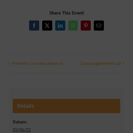
Share This Event!
Facebook
X
LinkedIn
WhatsApp
Pinterest
E-
Mail
Prävention Cannabis (Klasse 9)
Zulassungskonferenz Q2
Details
Datum:
03/06/22