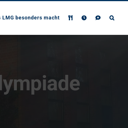
s LMG besonders macht
olympiade