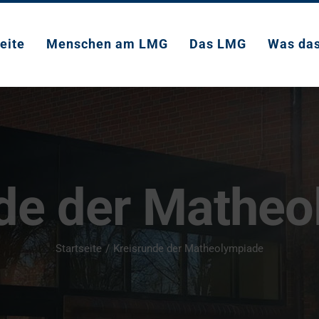
eite
Menschen am LMG
Das LMG
Was da
de der Mathe
Startseite
Kreisrunde der Matheolympiade