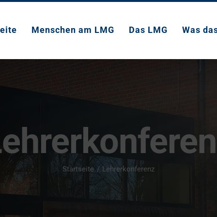
eite
Menschen am LMG
Das LMG
Was da
ehrerkonfere
Startseite
Lehrerkonferenz