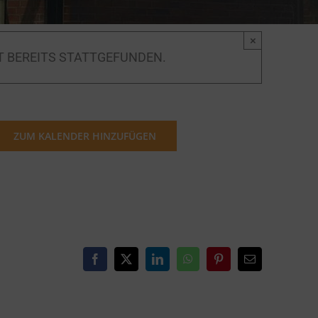
×
T BEREITS STATTGEFUNDEN.
ZUM KALENDER HINZUFÜGEN
Facebook
X
LinkedIn
WhatsApp
Pinterest
E-
Mail