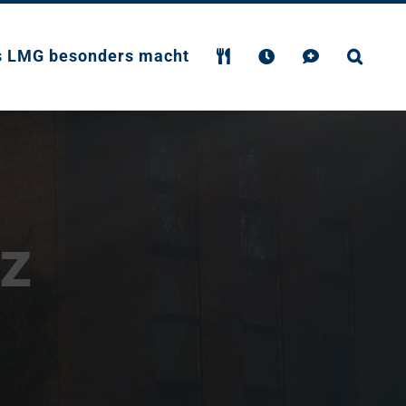
s LMG besonders macht
nz