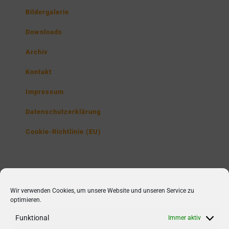
Bildergalerie
Downloads
Archiv
Kontakt
Impressum
Datenschutzerklärung
Cookie-Richtlinie (EU)
Lise-Meitner-Gymnasium
Wir verwenden Cookies, um unsere Website und unseren Service zu
Poppenbütteler Str. 230,
optimieren.
22851 Norderstedt
Funktional
Immer aktiv
Tel1: 040/ 52 98 75 30