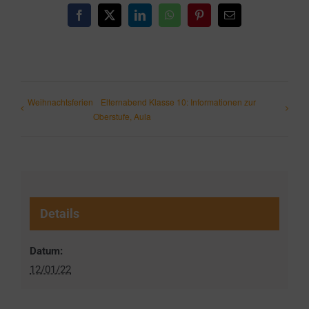
Facebook
X
LinkedIn
WhatsApp
Pinterest
E-
Mail
Weihnachtsferien
Elternabend Klasse 10: Informationen zur
Oberstufe, Aula
Details
Datum:
12/01/22