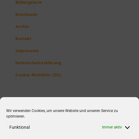
Bildergalerie
Downloads
Archiv
Kontakt
Impressum
Datenschutzerklärung
Cookie-Richtlinie (EU)
Lise-Meitner-Gymnasium
Wir verwenden Cookies, um unsere Website und unseren Service zu
Poppenbütteler Str. 230,
optimieren.
22851 Norderstedt
Funktional
Immer aktiv
Tel1: 040/ 52 98 75 30