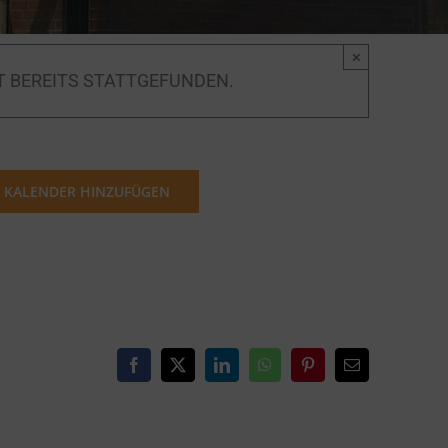
×
T BEREITS STATTGEFUNDEN.
 KALENDER HINZUFÜGEN
Facebook
X
LinkedIn
WhatsApp
Pinterest
E-
Mail