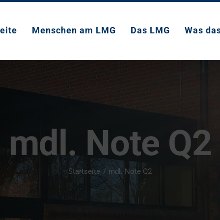
eite
Menschen am LMG
Das LMG
Was da
mdl. Note Q2
Startseite
mdl. Note Q2