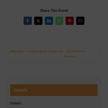
Share This Event!
Facebook
X
LinkedIn
WhatsApp
Pinterest
E-
Mail
Blithe Spirit – Aufführung der Theater-AG
Fachkonferenz
Spanisch
Details
Datum: