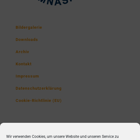
Bildergalerie
Downloads
Archiv
Kontakt
Impressum
Datenschutzerklärung
Cookie-Richtlinie (EU)
Lise-Meitner-Gymnasium
Wir verwenden Cookies, um unsere Website und unseren Service zu
Poppenbütteler Str. 230,