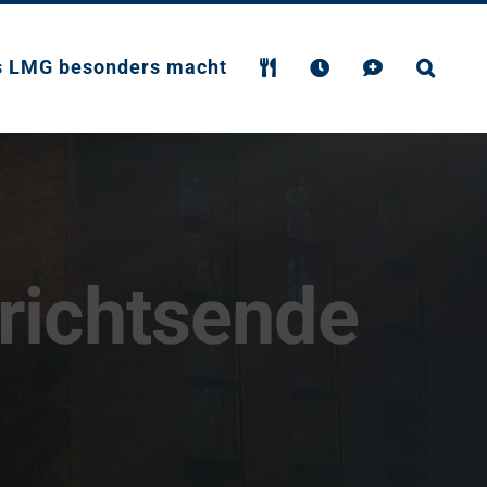
s LMG besonders macht
richtsende