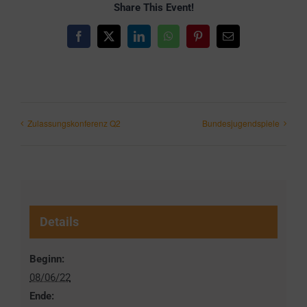
Share This Event!
Facebook
X
LinkedIn
WhatsApp
Pinterest
E-
Mail
Zulassungskonferenz Q2
Bundesjugendspiele
Details
Beginn:
08/06/22
Ende: