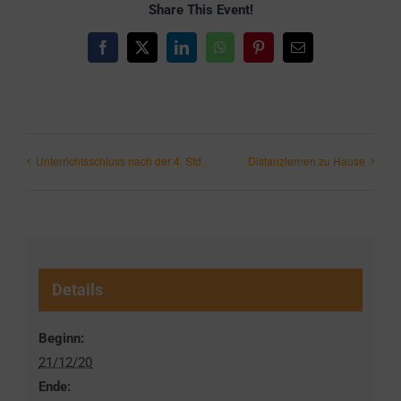
Share This Event!
Facebook
X
LinkedIn
WhatsApp
Pinterest
E-
Mail
Unterrichtsschluss nach der 4. Std.
Distanzlernen zu Hause
Details
Beginn:
21/12/20
Ende: