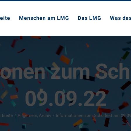
eite
Menschen am LMG
Das LMG
Was da
ionen zum Sch
09.09.22
rtseite
Allgemein
Archiv
Informationen zum Schulfest am 09.09