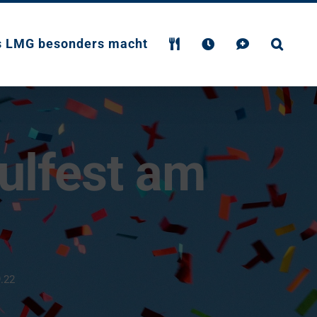
s LMG besonders macht
ulfest am
.22