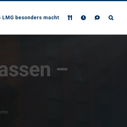
s LMG besonders macht
lassen –
e
ichte