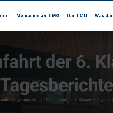
eite
Menschen am LMG
Das LMG
Was da
fahrt der 6. K
Tagesbericht
tseite
Allgemein
Archiv
Klassenfahrt der 6. Klassen – Tagesber