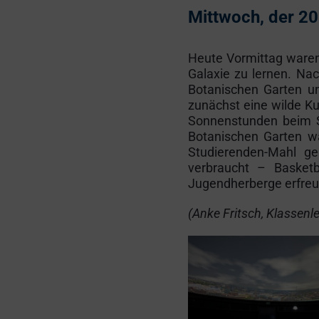
Mittwoch, der 2
Heute Vormittag waren
Galaxie zu lernen. Na
Botanischen Garten un
zunächst eine wilde Ku
Sonnenstunden beim S
Botanischen Garten wa
Studierenden-Mahl g
verbraucht – Basketb
Jugendherberge erfreut
(Anke Fritsch, Klassenl