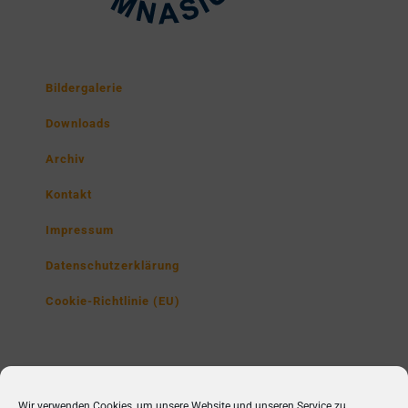
Bildergalerie
Downloads
Archiv
Kontakt
Impressum
Datenschutzerklärung
Cookie-Richtlinie (EU)
Lise-Meitner-Gymnasium
Wir verwenden Cookies, um unsere Website und unseren Service zu