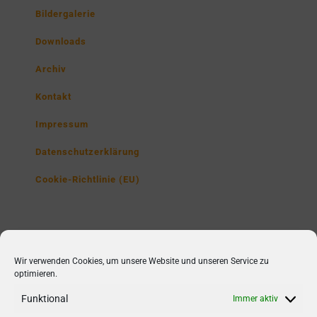
Bildergalerie
Downloads
Archiv
Kontakt
Impressum
Datenschutzerklärung
Cookie-Richtlinie (EU)
Lise-Meitner-Gymnasium
Wir verwenden Cookies, um unsere Website und unseren Service zu
Poppenbütteler Str. 230,
optimieren.
22851 Norderstedt
Funktional
Immer aktiv
Tel1: 040/ 52 98 75 30