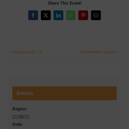
Share This Event!
Facebook
X
LinkedIn
WhatsApp
Pinterest
E-
Mail
Elternabend Kl. 7, 9
Fachkonferenz Englisch
Details
Beginn:
21/08/21
Ende: