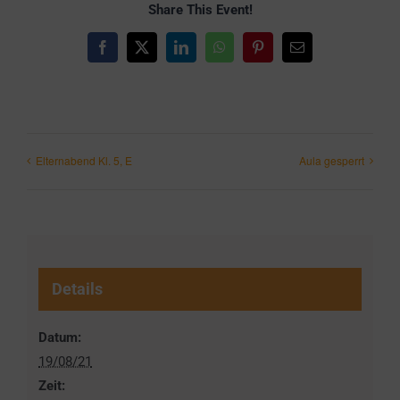
Share This Event!
Facebook
X
LinkedIn
WhatsApp
Pinterest
E-
Mail
Elternabend Kl. 5, E
Aula gesperrt
Details
Datum:
19/08/21
Zeit: