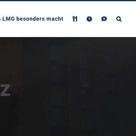
s LMG besonders macht
lz