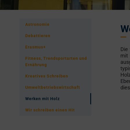
Astronomie
We
Debattieren
Erasmus+
Die
mit
Fitness, Trendsportarten und
aus
Ernährung
typ
Hol
Kreatives Schreiben
Eben
dies
Umweltbetriebswirtschaft
Werken mit Holz
Wir schreiben einen Hit