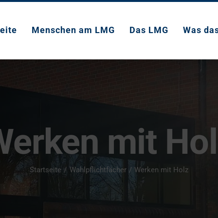
eite
Menschen am LMG
Das LMG
Was da
erken mit Ho
Startseite
Wahlpflichtfächer
Werken mit Holz